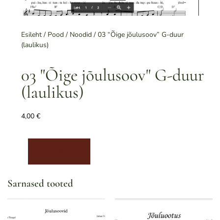
Esileht
/
Pood
/
Noodid
/ 03 “Õige jõulusoov” G-duur
(laulikus)
03 "Õige jõulusoov" G-duur
(laulikus)
4,00
€
Lisa korvi
Sarnased tooted