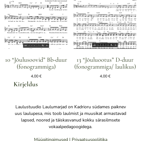
10 “Jõulusoovid” Bb-duur
13 “Jõuluootus” D-duur
(fonogrammiga)
(fonogrammiga/ laulikus)
4,00
€
4,00
€
Kirjeldus
Laulustuudio Laulumarjad on Kadrioru südames paiknev
uus laulupesa, mis toob laulmist ja muusikat armastavad
lapsed, noored ja täiskasvanud kokku särasilmsete
vokaalpedagoogidega.
Müügitingimused |
Privaatsuspoliitika